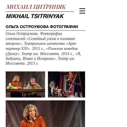
МИХАИЛ
ЦИТРИНЯК
MIKHAIL TSITRINYAK
ОЛЬГА ОСТРОУМОВА ФОТОГРАФИИ
Ольга Остроумова. Фотографии
«
спектаклей
Семейный ужин в половине
».
второго
Театральное агентство «Арт-
«
партнер XXI». 2015 г.,
Римская комедия
».
«
(Дион)
Театр им. Моссовета. 2014 г.,
Я,
».
бабушка, Илико и Илларион
Театр им.
Моссовета
. 2013 г.