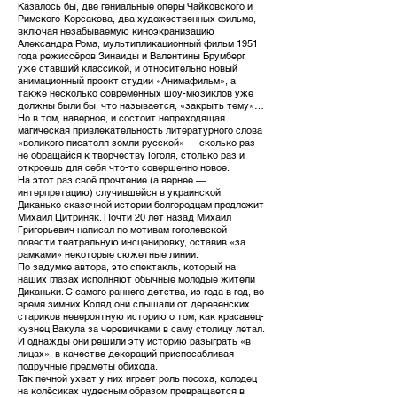
Казалось бы, две гениальные оперы Чайковского и
Римского-Корсакова, два художественных фильма,
включая незабываемую киноэкранизацию
Александра Рома, мультипликационный фильм 1951
года режиссёров Зинаиды и Валентины Брумберг,
уже ставший классикой, и относительно новый
анимационный проект студии «Анимафильм», а
также несколько современных шоу-мюзиклов уже
должны были бы, что называется, «закрыть тему»…
Но в том, наверное, и состоит непреходящая
магическая привлекательность литературного слова
«великого писателя земли русской» — сколько раз
не обращайся к творчеству Гоголя, столько раз и
откроешь для себя что-то совершенно новое.
На этот раз своё прочтение (а вернее —
интерпретацию) случившейся в украинской
Диканьке сказочной истории белгородцам предложит
Михаил Цитриняк. Почти 20 лет назад Михаил
Григорьевич написал по мотивам гоголевской
повести театральную инсценировку, оставив «за
рамками» некоторые сюжетные линии.
По задумке автора, это спектакль, который на
наших глазах исполняют обычные молодые жители
Диканьки. С самого раннего детства, из года в год, во
время зимних Коляд они слышали от деревенских
стариков невероятную историю о том, как красавец-
кузнец Вакула за черевичками в саму столицу летал.
И однажды они решили эту историю разыграть «в
лицах», в качестве декораций приспосабливая
подручные предметы обихода.
Так печной ухват у них играет роль посоха, колодец
на колёсиках чудесным образом превращается в