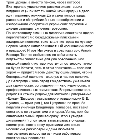
трон царицы, а вместо пенсне, через которое
Екатерина с удивлением рассматривает своих
подданных («Так вот ты какой, мой народ!») в дело
идут огромные ножницы. Да и сама императрица,
равно как и её приближённые, в воображении и
изображении колоритных украинских парубков и
дивчин выглядят уж очень гротескно.
По-настоящему смешные диалоги в спектакле щедро
переплетаются с безудержными плясками и
задорными песнями, тексты для которых на музыку
Бориса Кинера написал известный иронический поэт
и правдоруб Игорь Иртеньев в соавторстве с Аллой
Боссарт. Так что любителям во всём искать
подтексты гимнастика для ума обеспечена, ибо
никакой явной «листовочности» в постановке точно
не будет. Кстати, петь в этом спектакле — соло или
хором — придётся всем действующим лицам, что на
белгородской сцене не такое уж и частое явление.
До Белгорода «Ночь перед Рождеством» уже имела
два сценических воплощения — на студенческих и
профессиональных подмостках. Впервые спектакль
родился в стенах родной для Михаила Григорьевича
«Щуки» (Высшее театральное училище имени Б. В.
Щукина, — прим. ред.), где Цитриняк, по просьбе
педагога училища Владимира Поглазова, поставил
спектакль со студентами его курса. Успех, причём
ошеломительный, пришёл сразу. Чтобы увидеть
дипломный (!) спектакль записывалась очередь,
посмотреть постановку приходили именитые
московские режиссёры и даже любители
театрального искусства из числа работников
иностранных посольств.