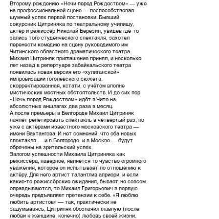
Второму рождению «Ночи перед Рождеством» — уже
на профессиональной сцене — поспособствовал
шумный успех первой постановки. Бывший
сокурсник Цитриняка по театральному училищу,
актёр и режиссёр Николай Березин, увидев где-то
запись того студенческого спектакля, захотел
перенести комедию на сцену руководимого им
Читинского областного драматического театра.
Михаил Цитриняк приглашение принял, и несколько
лет назад в репертуаре забайкальского театра
появилась новая версия его «хулиганской»
импровизации гоголевского сюжета,
скорректированная, кстати, с учётом вполне
мистических местных обстоятельств. И до сих пор
«Ночь перед Рождеством» идёт в Чите на
абсолютных аншлагах два раза в месяц.
А после премьеры в Белгороде Михаил Цитриняк
начнёт репетировать спектакль в четвёртый раз, но
уже с актёрами известного московского театра —
имени Вахтангова. И нет сомнений, что оба новых
спектакля — и в Белгороде, и в Москве — будут
обречены на зрительский успех.
Залогом успешности Михаила Цитриняка как
режиссёра, наверное, является то чувство огромного
уважения, которое он испытывает по отношению к
актёру. Для него артист талантлив априори, и если
какие-то режиссёрские ожидания, бывает, не совсем
оправдываются, то Михаил Григорьевич в первую
очередь предъявляет претензии к себе. «Я люблю
любить артистов» — так, практически не
задумываясь, Цитриняк обозначил главную (после
любви к женщине, конечно) любовь своей жизни.