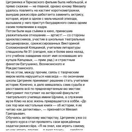
Цитриняка и Тарковского фильме была небольшой, и
прямо скажем — не главной, однако юному Михаилу
удалось повлиять на кастинг короткометражки,
вынудив режиссёра-дебютанта заменить актрису,
которая, играя в одном с мальчишкой эпизоде,
вызывала у него приступ безудержного смеха одним
своим появлением в кадре.
Потом были еще съёмки в кино, принесшие
уважительное отношение — артист! — со стороны
одноклассников, участие в школьных театральных
инсценировках, срежиссированных Викториной
Соломоновной Кляцкиной, учителем литературы
спецшколы № 31 (сегодня, как и более века назад,
это учебное заведение носит имя основавших его
купцов Капцовых, — прим. ред.) и страстным
фанатом Евтушенко, Вознесенского и
Рождественского.
Но на этом, между прочим, связь с творческим
миром могла нарушиться навсегда — по окончании
школы Цитриняк принимает решение стать учителем
истории. Конечно, в дело вмешалась сама судьба и
расставила всё по предначертанным ею местам:
абитуриент поступает на актёрский факультет
театрального училища имени Щукина, а служение
музе Клио на всю жизнь превращается в хобби. «До
сих пор мои настольные книги — об истории, я их
читаю как детективы», — признаётся Михаил
Григорьевич.
Обучаясь актёрскому мастерству, Цитриняк уже со
второго курса стал проявлять свои врождённые
задатки режиссёра. «Я не знал, как играть самому,
но как играть другим — я знал точно», — смеётся