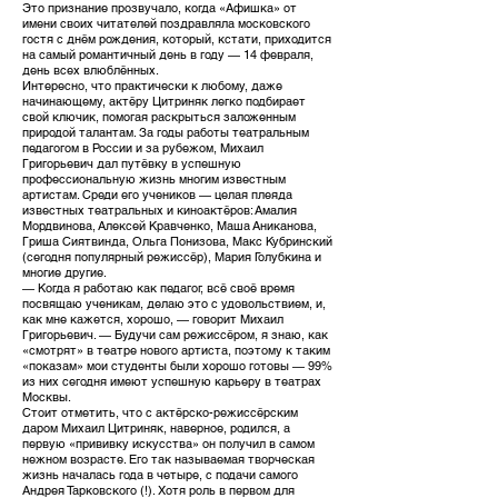
Это признание прозвучало, когда «Афишка» от
имени своих читателей поздравляла московского
гостя с днём рождения, который, кстати, приходится
на самый романтичный день в году — 14 февраля,
день всех влюблённых.
Интересно, что практически к любому, даже
начинающему, актёру Цитриняк легко подбирает
свой ключик, помогая раскрыться заложенным
природой талантам. За годы работы театральным
педагогом в России и за рубежом, Михаил
Григорьевич дал путёвку в успешную
профессиональную жизнь многим известным
артистам. Среди его учеников — целая плеяда
известных театральных и киноактёров: Амалия
Мордвинова, Алексей Кравченко, Маша Аниканова,
Гриша Сиятвинда, Ольга Понизова, Макс Кубринский
(сегодня популярный режиссёр), Мария Голубкина и
многие другие.
— Когда я работаю как педагог, всё своё время
посвящаю ученикам, делаю это с удовольствием, и,
как мне кажется, хорошо, — говорит Михаил
Григорьевич. — Будучи сам режиссёром, я знаю, как
«смотрят» в театре нового артиста, поэтому к таким
«показам» мои студенты были хорошо готовы — 99%
из них сегодня имеют успешную карьеру в театрах
Москвы.
Стоит отметить, что с актёрско-режиссёрским
даром Михаил Цитриняк, наверное, родился, а
первую «прививку искусства» он получил в самом
нежном возрасте. Его так называемая творческая
жизнь началась года в четыре, с подачи самого
Андрея Тарковского (!). Хотя роль в первом для