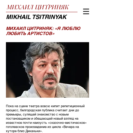
МИХАИЛ
ЦИТРИНЯК
MIKHAIL TSITRINYAK
МИХАИЛ ЦИТРИНЯК: «Я ЛЮБЛЮ
ЛЮБИТЬ АРТИСТОВ»
Пока на сцене театра вовсю кипит репетиционный
процесс, белгородская публика считает дни до
премьеры, сулящей знакомство с новым
постановщиком и обещающей новый взгляд на
известное почти наизусть «сказочно-мистическое»
гоголевское произведение из цикла «Вечера на
хуторе близ Диканьки».