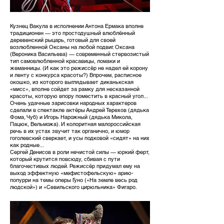
Кузнец Вакула в исполнении Антона Ермака вполне
традиционен — это простодушный влюблённый
деревенский рыцарь, готовый для своей
возлюбленной Оксаны на любой подвиг. Оксана
(Вероника Васильева) — современный стервозистый
тип самовлюбленной красавицы, ломаки и
жеманницы. (И как это режиссёр не надел ей корону
и ленту с конкурса красоты?) Впрочем, расписное
окошко, из которого выглядывает диканькская
«мисс», вполне сойдет за рамку для несказанной
красоты, которую впору поместить в красный угол...
Очень удачные зарисовки народных характеров
сделали в спектакле актёры Андрей Терехов (дядька
Фома, Чуб) и Игорь Нарожный (дядька Микола,
Пацюк, Вельможа). И колоритная малороссийская
речь в их устах звучит так органично, и юмор
гоголевский сверкает, и усы подковой «сидят» на них
как родные...
Сергей Денисов в роли нечистой силы — юркий ферт,
который крутится повсюду, сбивая с пути
благочестивых людей. Режиссёр придумал ему на
выход эффектную «мефистофельскую» арию-
попурри на темы оперы Гуно («На земле весь род
людской») и «Севильского цирюльника» Фигаро.