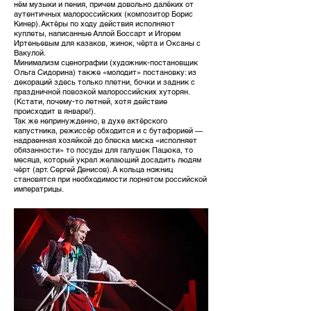
нём музыки и пения, причем довольно далёких от
аутентичных малороссийских (композитор Борис
Кинер). Актёры по ходу действия исполняют
куплеты, написанные Аллой Боссарт и Игорем
Иртеньевым для казаков, жинок, чёрта и Оксаны с
Вакулой.
Минимализм сценографии (художник-постановщик
Ольга Сидорина) также «молодит» постановку: из
декораций здесь только плетни, бочки и задник с
праздничной повозкой малороссийских хуторян.
(Кстати, почему-то летней, хотя действие
происходит в январе!).
Так же непринужденно, в духе актёрского
капустника, режиссёр обходится и с бутафорией —
надраенная хозяйкой до блеска миска «исполняет
обязанности» то посуды для галушек Пацюка, то
месяца, который украл желающий досадить людям
чёрт (арт. Сергей Денисов). А кольца ножниц
становятся при необходимости лорнетом российской
императрицы.