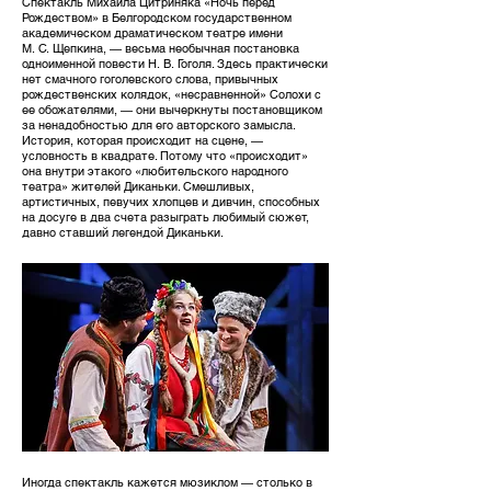
Спектакль Михаила Цитриняка «Ночь перед
Рождеством» в Белгородском государственном
академическом драматическом театре имени
М. С. Щепкина, — весьма необычная постановка
одноименной повести Н. В. Гоголя. Здесь практически
нет смачного гоголевского слова, привычных
рождественских колядок, «несравненной» Солохи с
ее обожателями, — они вычеркнуты постановщиком
за ненадобностью для его авторского замысла.
История, которая происходит на сцене, —
условность в квадрате. Потому что «происходит»
она внутри этакого «любительского народного
театра» жителей Диканьки. Смешливых,
артистичных, певучих хлопцев и дивчин, способных
на досуге в два счета разыграть любимый сюжет,
давно ставший легендой Диканьки.
Иногда спектакль кажется мюзиклом — столько в