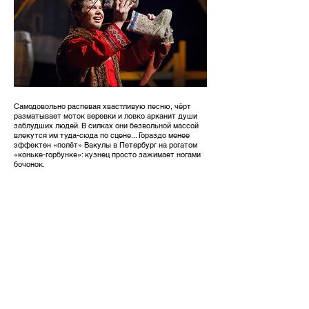
Самодовольно распевая хвастливую песню, чёрт
разматывает моток веревки и ловко арканит души
заблудших людей. В силках они безвольной массой
влекутся им туда-сюда по сцене... Гораздо менее
эффектен «полёт» Вакулы в Петербург на рогатом
«коньке-горбунке»: кузнец просто зажимает ногами
бочонок.
Петербургские сцены сыграны очень иронично: и
императрица с немецким акцентом («Как люблю я
мой добрый, наивный народ, что усердным трудом
добывает свой брод», ах ещё отучить бы народ этот
пить, чтобы нравственный стержень его укрепить!»),
и вельможа, принимающий делегацию запорожцев
(вместо орденской ленты через плечо висят початки
кукурузы, головки лука и чеснока — ну мы же
договорились, что дело происходит на посиделках в
деревне, откуда там вельможьи аксессуары!).
Императрицу весьма гротескно сыграла актриса
Ольга Решетова.