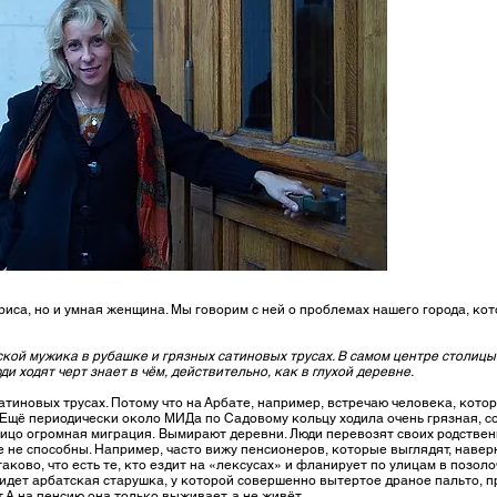
иса, но и умная женщина. Мы говорим с ней о проблемах нашего города, к
кой мужика в рубашке и грязных сатиновых трусах. В самом центре столицы
 ходят черт знает в чём, действительно, как в глухой деревне.
иновых трусах. Потому что на Арбате, например, встречаю человека, которы
г. Ещё периодически около МИДа по Садовому кольцу ходила очень грязная,
лицо огромная миграция. Вымирают деревни. Люди перевозят своих родственн
е не способны. Например, часто вижу пенсионеров, которые выглядят, наверн
аково, что есть те, кто ездит на «лексусах» и фланирует по улицам в позол
 идет арбатская старушка, у которой совершенно вытертое драное пальто, п
т. А на пенсию она только выживает, а не живёт.