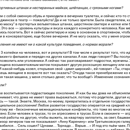
ортивных штанах и нестиранных майках, шлёпанцах, с грязными ногами?
 с собой сменную обувь и приходили в вечерних туалетах, и сейчас кто-то с
ных джинсах в театр — пожалуйста! Да и не только зрители. Была свидетелем
ую маску" в протертых вельветовых штанах, шерстяном свитере и кепке или 
е. Это все — уровень культуры и вкуса каждого конкретного человека. Как м
аюсь посетить. Вот я сейчас репетирую и хожу в основном в спортивном, что
ли в консерваторию, еще более вечернее. И не могу сказать, что у меня огро
ления не имеют ни о какой культуре поведения, о нормах морали?
 копейки на человека, вот и результат! В том числе к результат того, что 
ких-го фильмов и передач на других каналах. А как люди говорят? Вы послу
 позволить или уголовники. А сейчас так разговаривают подростки, мужчины
женщина восьмиэтажным матом покрывает другую роскошную женщину или как
. И какой-нибудь козел, открывая свой «джип широкий», ей говорит «Ты, стара
ожешь женщине в возрасте вот так сказать? Откуда такое пренебрежение ко 
еня такая машина, у меня столько денег, что ты вообще!» Изменение сознани
или?
же воспитывается подрастающее поколение. И как бы мы дома ни объясняли, 
имает, что дома не имеет права выражаться, потому что родители, другая ку
сь — такой. Знаете, Москва, по-моему, превратилась в отдельное государств
иальное расслоение! Любое развитое государство опирается на средний кла
К тому же - бесконечные межнациональные конфликты, что тоже во многом н
но. Если человек в трусах, то он агрессивно в трусах. Если в смокинге — аг
ной работы на другую, чтобы выжить, за квартиру заплатить, за свет, башма
визор: вечером там не показывают «Анну Каренину» или Третьяковскую гал
азбился… Сель сошел? Цунами… Торнадо… Взрыв…» И под это пьём чаек. П
 девушек ходят в военизированной одежде. В трусах-то, голые — забавно. 