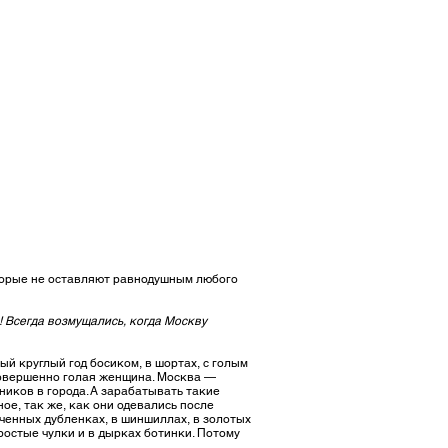
оторые не оставляют равнодушным любого
! Всегда возмущались, когда Москву
й круглый год босиком, в шортах, с голым
 совершенно голая женщина. Москва —
иков в города. А зарабатывать такие
ое, так же, как они одевались после
оченных дубленках, в шиншиллах, в золотых
ростые чулки и в дырках ботинки. Потому