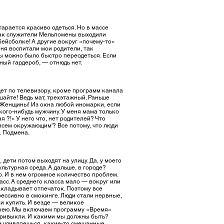
тарается красиво одеться. Но в массе
, как служители Мельпомены выходили
бейсболке! А другие вокруг «почему-то»
еня воспитали мои родители, так
бы можно было быстро переодеться. Если
мный гардероб, — отнюдь нет.
идет по телевизору, кроме программ канала
шайте! Ведь мат, трехэтажный. Раньше
. Женщины! Из окна любой иномарки, если
ого-нибудь мужчину. У меня мама только
я ?!» У него что, нет родителей? Что
всем окружающим'? Все потому, что люди
я. Подмена.
дети потом выходят на улицу. Да, у моего
льтурная среда. А дальше, в городе?
о. И в нем огромное количество проблем.
сс. А среднего класса мало — вокруг или
акладывает отпечаток. Поэтому все
рессивно в смокинге. Люди стали нервные,
ки купить. И везде — великое
ерею. Мы включаем программу «Время»
ривыкли. И какими мы должны быть?
Им удивляешься, какие-то смешанные