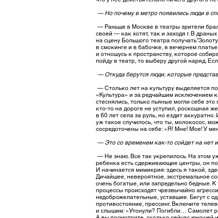
— Но почему в метро появились люди в сп
— Раньше в Москве в театры зрители брали
своей — как хотят, так и заходя г. В дра
на сцену Большого театра получать''Золот
в смокинге и в бабочке, в вечернем плать
и отношусь к пространству, которое собир
пойду в театр, то выберу другой наряд. Ес
— Откуда берутся люди, которые представ
— Столько лет на культуру выделяется по 3
«Культура» и за редчайшим исключением ка
стеснялись, только пьяные могли себе это
кто-то на дороге не уступил, роскошная 
в 60 лет села за руль, но ездит аккуратно
уж такое случилось, что ты, молокосос, м
сосредоточены на себе: «Я! Мне! Мое! У м
— Это со временем как-то сойдет на нет 
— Не знаю. Все так укрепилось. На этом у
ребенка есть сдерживающие центры, он пон
И начинается мимикрия: здесь я такой, зде
Дичайшее, невероятное, экстремальное соц
очень богатые, или запредельно бедные. 
процессы происходят чрезвычайно агрессив
недоброжелательные, уставшие. Бегут с од
противостояние, прессинг. Включите теле
и слышим: «Утонули? Погибли… Самолет р
А вы посмотрите, сколько сейчас юношей и