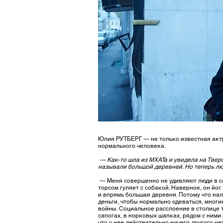
Юлия РУТБЕРГ — не только известная актр
нормального человека.
— Как-то шла из МХАТа и увидела на Тверс
называли большой деревней. Но теперь люди
— Меня совершенно не удивляют люди в сат
торсом гуляет с собакой. Наверное, он йо
и впрямь большая деревня. Потому что на
деньги, чтобы нормально одеваться, многи
войны. Социальное расслоение в столице т
сапогах, в норковых шапках, рядом с ними
что у нее действительно ничего другого не