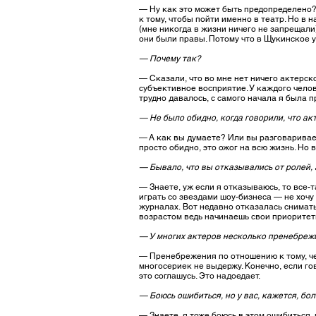
— Ну как это может быть предопределено? 
к тому, чтобы пойти именно в театр. Но в 
(мне никогда в жизни ничего не запрещали)
они были правы. Потому что в Щукинское у
— Почему так?
— Сказали, что во мне нет ничего актерско
субъективное восприятие. У каждого челов
трудно давалось, с самого начала я была п
— Не было обидно, когда говорили, что ак
— А как вы думаете? Или вы разговаривает
просто обидно, это ожог на всю жизнь. Но 
— Бывало, что вы отказывались от ролей, 
— Знаете, уж если я отказываюсь, то все-т
играть со звездами шоу-бизнеса — не хоч
журналах. Вот недавно отказалась сниматьс
возрастом ведь начинаешь свои приоритеты
— У многих актеров несколько пренебрежи
— Пренебрежения по отношению к тому, чем
многосериек не выдержу. Конечно, если гов
это соглашусь. Это надоедает.
— Боюсь ошибиться, но у вас, кажется, бол
— Знаете, я тоже боюсь в этом ошибиться, 