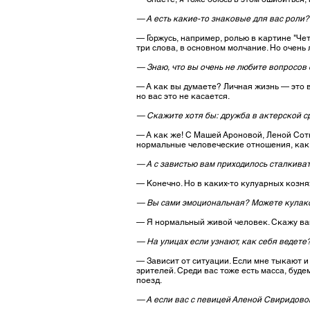
— А есть какие-то знаковые для вас роли?
— Горжусь, например, ролью в картине "Че
три слова, в основном молчание. Но очень 
— Знаю, что вы очень не любите вопросов 
— А как вы думаете? Личная жизнь — это в
но вас это не касается.
— Скажите хотя бы: дружба в актерской с
— А как же! С Машей Ароновой, Леной Сот
нормальные человеческие отношения, как 
— А с завистью вам приходилось сталкива
— Конечно. Но в каких-то кулуарных козня
— Вы сами эмоциональная? Можете кулаком 
— Я нормальный живой человек. Скажу вам
— На улицах если узнают, как себя ведете
— Зависит от ситуации. Если мне тыкают и
зрителей. Среди вас тоже есть масса, буде
поезд.
— А если вас с певицей Аленой Свиридово