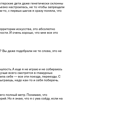
 актерские дети даже генетически склонны
рьезно настроилась, не то чтобы запрещали
м-то, с первых шагов я сразу поняла, что
территории искусства, это абсолютно
сти. И очень хорошо, что мне все это
? Вы даже подобрали не те слова, это не
ошлость. А еще я не играю и не собираюсь
учше всего смотрятся в гламурных
вила себе — все эти поезда, переезды. С
ыграешь, надо как-то и себя поберечь.
сего полный метр. Понимаю, что
й. Но я знаю, что я с ума сойду, если на