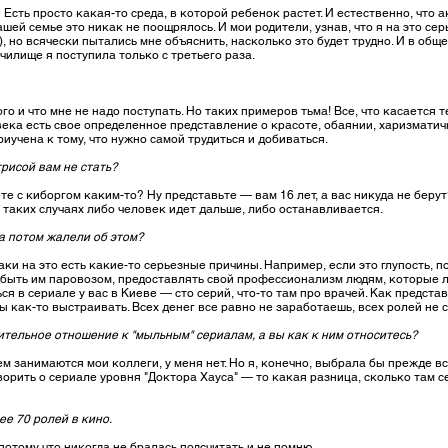
Есть просто какая-то среда, в которой ребенок растет. И естественно, что
нашей семье это никак не поощрялось. И мои родители, узнав, что я на это се
, но всячески пытались мне объяснить, насколько это будет трудно. И в обще
чилище я поступила только с третьего раза.
го и что мне не надо поступать. Но таких примеров тьма! Все, что касается 
ека есть свое определенное представление о красоте, обаянии, харизматично
риучена к тому, что нужно самой трудиться и добиваться.
трисой вам не стать?
е с киборгом каким-то? Ну представьте — вам 16 лет, а вас никуда не берут
в таких случаях либо человек идет дальше, либо останавливается.
а потом жалели об этом?
аки на это есть какие-то серьезные причины. Например, если это глупость, п
у быть им паровозом, предоставлять свой профессионализм людям, которые л
я в сериале у вас в Киеве — сто серий, что-то там про врачей. Как предста
 как-то выстраивать. Всех денег все равно не заработаешь, всех ролей не с
тельное отношение к "мыльным" сериалам, а вы как к ним относитесь?
 занимаются мои коллеги, у меня нет. Но я, конечно, выбрала бы прежде в
орить о сериале уровня "Доктора Хауса" — то какая разница, сколько там сери
ее 70 ролей в кино.
потому что никогда не бралась подсчитать и не помню.