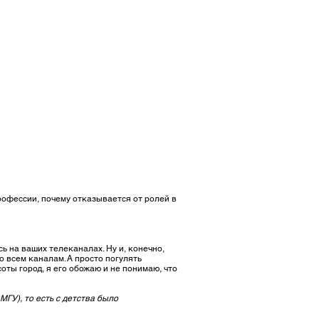
профессии, почему отказывается от ролей в
сь на ваших телеканалах. Ну и, конечно,
 всем каналам. А просто погулять
ты город, я его обожаю и не понимаю, что
ГУ), то есть с детства было