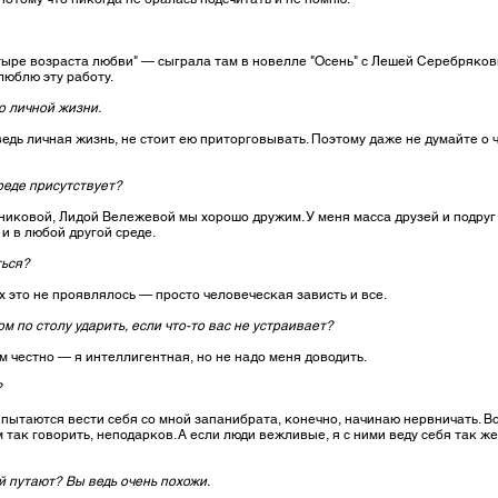
тыре возраста любви" — сыграла там в новелле "Осень" с Лешей Серебряковы
люблю эту работу.
о личной жизни.
едь личная жизнь, не стоит ею приторговывать. Поэтому даже не думайте о 
реде присутствует?
никовой, Лидой Вележевой мы хорошо дружим. У меня масса друзей и подруг
и в любой другой среде.
ться?
х это не проявлялось — просто человеческая зависть и все.
по столу ударить, если что-то вас не устраивает?
 честно — я интеллигентная, но не надо меня доводить.
?
 пытаются вести себя со мной запанибрата, конечно, начинаю нервничать. Вс
м так говорить, неподарков. А если люди вежливые, я с ними веду себя так ж
й путают? Вы ведь очень похожи.