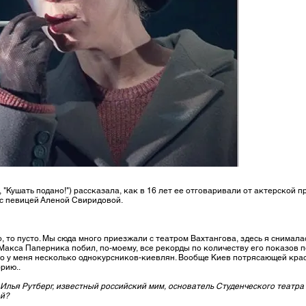
 "Кушать подано!") рассказала, как в 16 лет ее отговаривали от актерской 
т с певицей Аленой Свиридовой.
, то пусто. Мы сюда много приезжали с театром Вахтангова, здесь я снимала
акса Паперника побил, по-моему, все рекорды по количеству его показов по
ло у меня несколько однокурсников-киевлян. Вообще Киев потрясающей красо
рию..
Илья Рутберг, известный российский мим, основатель Студенческого театра М
ой?