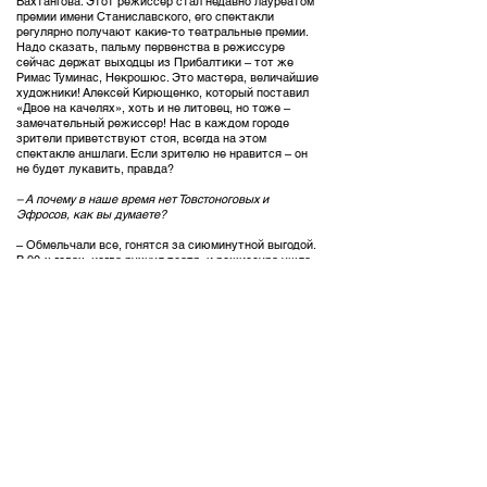
Вахтангова. Этот режиссер стал недавно лауреатом
премии имени Станиславского, его спектакли
регулярно получают какие-то театральные премии.
Надо сказать, пальму первенства в режиссуре
сейчас держат выходцы из Прибалтики – тот же
Римас Туминас, Некрошюс. Это мастера, величайшие
художники! Алексей Кирющенко, который поставил
«Двое на качелях», хоть и не литовец, но тоже –
замечательный режиссер! Нас в каждом городе
зрители приветствуют стоя, всегда на этом
спектакле аншлаги. Если зрителю не нравится – он
не будет лукавить, правда?
– А почему в наше время нет Товстоноговых и
Эфросов, как вы думаете?
– Обмельчали все, гонятся за сиюминутной выгодой.
В 90-х годах, когда рухнул театр, и режиссура ушла.
А ведь театр в России держится на тех, кто тащит на
своих плечах классическую литературу, кто
русскую культуру движет вперед. Спектакли из
классического репертуара выстраиваются не на
дешевых эффектах (которые так любит
Серебренников, например), а на сложных внутренних
процессах. И таких режиссеров, которые двигали бы
русский классический репертуар, сейчас очень-
очень мало. Мне повезло. Я дружу с Анжелой
Хоминой, она тоже из Прибалтики, я ездил к ней в
гости, и теперь часто бываю в Вильнюсе. И, знаете,
с удивлением узнал, что все наши литовские
режиссеры живут в одном квартале, все рядышком.
Это просто какое-то поцелованное Богом место! Их