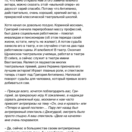
то, что кино открыло нам этого замечательного
актера, можно сказать этой «мыльной опере» из
двухсот серий спасибо. Потому что Антипенко,
действительно, очень хороший, крепкий актер, с
прекрасной классической театральной школой.
Хотя начал он довольно поздно. Коренной москвич,
Григорий сначала перепробовал массу профессий,
был даже социальным работником – помогал
инвалидам и пенсионерам (об этом периоде своей
жизни, кстати, ничуть не жалеет). А потом судьба
занесла его в театр, и он случайно стал на два года
работником сцены. И влюбился! В театр. Окончил
Щукинское театральное училище, работал в театре
Et cetera, а сейчас служит в театре имени
Вахтангова. Является лауреатом многих
театральных премий, даже Украина признала его
лучшим актером! Играет главные роли, и спектакли
теперь ставят под Григория Антипенко. Неплохой
поворот судьбы для человека, который привык всего
добиваться сам.
– Прежде всего, хочется поблагодарить вас, Гри-
горий, за прекрасную игру. К сожалению, в надежде
сорвать денежный куш, москвичи к нам часто
привозят антрепризы на тему «Он, она и кровать» или
«Пятеро в одной постели»… Пару лет назад был
антрепризный спектакль с Джигурдой, смотреть было
просто стыдно. А ваш спектакль «Двое на качелях»
мне очень понравился.
–
Да, сейчас в большинстве своем антрепризные