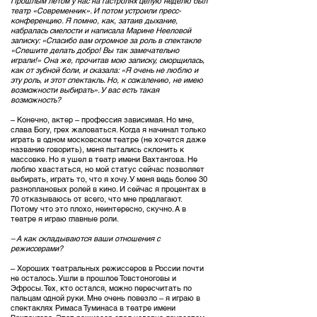
Прошлым летом у нас на гастролях целую неделю был
театр «Современник». И потом устроили пресс-
конференцию. Я помню, как, затаив дыхание,
набралась смелости и написала Марине Нееловой
записку: «Спасибо вам огромное за роль в спектакле
«Спешите делать добро! Вы так замечательно
играли!» Она же, прочитав мою записку, сморщилась,
как от зубной боли, и сказала: «Я очень не люблю и
эту роль, и этот спектакль. Но, к сожалению, не имею
возможности выбирать». У вас есть такая
возможность?
– Конечно, актер – профессия зависимая. Но мне,
слава Богу, грех жаловаться. Когда я начинал только
играть в одном московском театре (не хочется даже
название говорить), меня пытались склонить к
массовке. Но я ушел в театр имени Вахтангова. Не
люблю хвастаться, но мой статус сейчас позволяет
выбирать, играть то, что я хочу. У меня ведь более 30
разноплановых ролей в кино. И сейчас я процентах в
70 отказываюсь от всего, что мне предлагают.
Потому что это плохо, неинтересно, скучно. А в
театре я играю главные роли.
– А как складываются ваши отношения с
режиссерами?
– Хороших театральных режиссеров в России почти
не осталось. Ушли в прошлое Товстоноговы и
Эфросы. Тех, кто остался, можно пересчитать по
пальцам одной руки. Мне очень повезло – я играю в
спектаклях Римаса Туминаса в театре имени