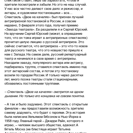
спектакли ставят, лишь бы заработать, чтобы и
зрители посмотрели и забыли. Но это не наш случай.
У нас все честно делают свое дело: и режиссер, и
актеры, и художники-постановщики – все…
Спектакль «Двое на качелях» был признан лучшей
антрепризной постановкой в России, и совсем
недавно, 3 февраля этого года, получил премию
«Звезда театрала». Ее разделили я и Сергей Юрский.
На вручении Сергей Юрский (может, в оправдание
того, что он тоже играет в антрепризных спектаклях)
прочитал целую лекцию о русской антрепризе. Это
сейчас считается, что антреприза – это что-то новое
для русского театра, что это новшество пришло к
нам с Запада. На самом деле, русский репертуарный
театр и начинался в свое время с антрепризы.
Находили звезду, популярного актера или актрису,
подбиралась труппа, ставился спектакль именно под
этот актерский состав, и потом эту постановку
возили по городам России. И только через десятки
лет, много позже театры стали стационарными,
обзавелись постоянными труппами.
– Спектакль «Двое на качелях» смотрится на одном
дыхании. Но только его концовка не совсем понятна.
– А так и было задумано. Этот спектакль с открытым
финалом – мы предоставили возможность зрителю
самому додумать, что будет с героями. Эта история
была написана Уильямом Гибсоном в Нью-Йорке в
1958 году. Главный герой – Джерри Райн, которого я
играю, – человек высшего общества, адвокат. А
Гитель Моска (ее блестяще играет Татьяна