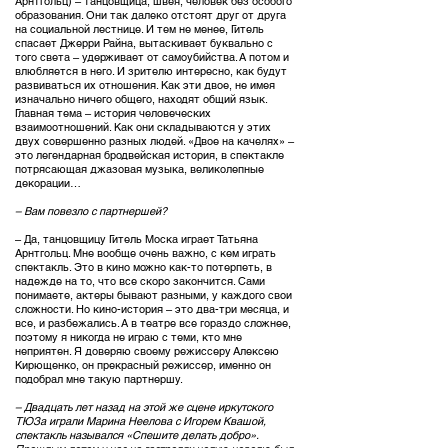
Арнтгольц) – танцовщица, швея, человек без особого
образования. Они так далеко отстоят друг от друга
на социальной лестнице. И тем не менее, Гитель
спасает Джерри Райна, вытаскивает буквально с
того света – удерживает от самоубийства. А потом и
влюбляется в него. И зрителю интересно, как будут
развиваться их отношения. Как эти двое, не имея
изначально ничего общего, находят общий язык.
Главная тема – история человеческих
взаимоотношений. Как они складываются у этих
двух совершенно разных людей. «Двое на качелях» –
это легендарная бродвейская история, в спектакле
потрясающая джазовая музыка, великолепные
декорации…
– Вам повезло с партнершей?
– Да, танцовщицу Гитель Моска играет Татьяна
Арнтгольц. Мне вообще очень важно, с кем играть
спектакль. Это в кино можно как-то потерпеть, в
надежде на то, что все скоро закончится. Сами
понимаете, актеры бывают разными, у каждого свои
сложности. Но кино-история – это два-три месяца, и
все, и разбежались. А в театре все гораздо сложнее,
поэтому я никогда не играю с теми, кто мне
неприятен. Я доверяю своему режиссеру Алексею
Кирющенко, он прекрасный режиссер, именно он
подобрал мне такую партнершу.
– Двадцать лет назад на этой же сцене иркутского
ТЮЗа играли Марина Неелова с Игорем Квашой,
спектакль назывался «Спешите делать добро».