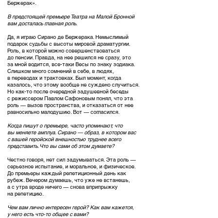
Бержерак».
В предстоящей премьере Театра на Малой Бронной
вам досталась главная роль.
Да, я играю Сирано де Бержерака. Немыслимый
подарок судьбы с высоты мировой драматургии.
Роль, в которой можно совершенствоваться
до пенсии. Правда, на нее решился не сразу, это
за мной водится, все-таки Весы по знаку зодиака.
Слишком много сомнений в себе, в людях,
в переводах и трактовках. Был момент, когда
казалось, что этому вообще не суждено случиться.
Но как-то после очередной задушевной беседы
с режиссером Павлом Сафоновым понял, что эта
роль — вызов пространства, и отказаться от нее
равносильно малодушию. Вот — согласился.
Когда пишут о премьере, часто упоминают, что
вы меняете амплуа. Сирано — образ, в котором вас
с вашей геройской внешностью труднее всего
представить. Что вы сами об этом думаете?
Честно говоря, нет сил задумываться. Эта роль —
серьезное испытание, и моральное, и физическое.
До премьеры каждый репетиционный день как
рубеж. Вечером думаешь, что уже не встанешь,
а с утра вроде ничего — снова вприпрыжку
на репетицию.
Чем вам лично интересен герой? Как вам кажется,
у него есть что-то общее с вами?