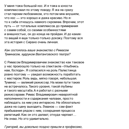
У меня тоже большой нос. И я тоже в юности
комплексовал по этому поводу. Я же не сразу
стал героем-любовником, это потом мне внушили,
что нос — это хорошо и даже красиво. Но я-
то к себе отношусь намного скромнее. Впрочем, этот
путь — от тотальных комплексов до примирения
с самим собой, со своими особенностями
и внешностью, он до конца не пройден. И до каких-
то вещей я еще только-только дохожу. Поэтому вся
эта история с Сирано очень личная.
Как состоялось ваше знакомство с Римасом
Туминасом, худруком Вахтанговского театра?
С Римасом Владимировичем знакомство как таковое
у нас произошло только на спектакле «Улыбнись
нам, Господи». Я согласился на роль Палестинца
ровно поэтому — увидел возможность поработать
с мастером. Роль ведь, мягко говоря, небольшая.
Туминас — великий режиссер. На моем пути таких
не встречалось. Такого уровня, такой глубины
и такого масштаба. А я работал с разными
режиссерами. Римас Владимирович невероятной
наполненности и содержания человек, просто
наблюдать за ним уже интересно. Не обязательно
даже на сцену выходить. Главное — сам факт
пребывания рядом с ним, созерцания процесса
репетиций. Как он это делает, откуда черпает…
Не знаю. Но это удивительно.
Григорий, вы довольно поздно пришли в профессию,