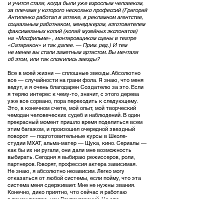
и учится стали, когда были уже взрослым человеком,
за плечами у которого несколько профессий (Григорий
Антипенко работал в аптеке, в рекламном агентстве,
социальным работником, менеджером, изготовителем
факсимильных копий (копий музейных экспонатов)
на «Мосфильме» , монтировщиком сцены в театре
«Сатирикон» и так далее. — Прим. ред.) И тем
не менее вы стали заметным артистом. Вы мечтали
об этом, или так сложились звезды?
Все в моей жизни — сплошные звезды. Абсолютно
все — случайности на грани фола. Я знаю, что меня
ведут, и я очень благодарен Создателю за это. Если
я теряю интерес к чему-то, значит, с этого дерева
уже все сорвано, пора переходить к следующему.
Это, в конечном счете, мой опыт, мой творческий
чемодан человеческих судеб и наблюдений. В один
прекрасный момент пришло время поделиться всем
этим багажом, и произошел очередной звездный
поворот — подготовительные курсы в Школе-
студии МХАТ, альма-матер — Щука, кино. Сериалы —
как бы их ни ругали, они дали мне возможность
выбирать. Сегодня я выбираю режиссеров, роли,
партнеров. Говорят, профессия актера зависимая.
Не знаю, я абсолютно независим. Легко могу
отказаться от любой системы, если пойму, что эта
система меня сдерживает. Мне не нужны звания.
Конечно, дико приятно, что сейчас я работаю
в таком театре, как Вахтанговский. Но это
не самоцель.
Судя по всему, сегодня театр для вас гораздо более