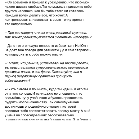
– Со временем я пришел к убеждению, что любимой
нужно давать свободу. Ты не можешь присвоить себе
другого человека, как бы тебе этого ни хотелось.
Каждый волен делать всё, что хочет. А
контролировать, навязывать свою точку зрения –
это неправильно.
– Про вас говорят, что вы очень ревнивый мужчина.
Как может ревность уживаться с понятием «свобода»?
– Да, от этого недуга непросто избавиться. Но Юля
не даёт мне повода для ревности. Да и сам стараюсь
не подпускать к себе плохие мысли.
– Читала, что раньше, устраиваясь на многие работы,
вы представлялись суперспециалистом, произносили
красивые слова, и вас брали. Посоветуйте, как в
период безработицы правильно проходить
собеседования?
– Быть смелее и понимать, куда ты идёшь и что ты
от этого хочешь. И если даже не специалист, то
возьмёшь кучу учебников и будешь продолжать
пудрить мозги начальству. Так самообучением
достигнешь определённого уровня, который
позволит тебе соответствовать своему месту. А ещё
у меня на собеседованиях бессознательно
подключалось какое-то актёрское нутро. Это было в
начале 90-х, когда идиотизм был во всем. Клоунада
такая, что грех было не соответствовать. Сейчас все
серьёзнее.