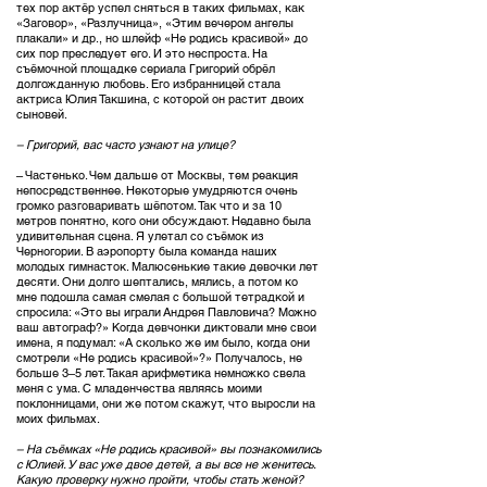
тех пор актёр успел сняться в таких фильмах, как
«Заговор», «Разлучница», «Этим вечером ангелы
плакали» и др., но шлейф «Не родись красивой» до
сих пор преследует его. И это неспроста. На
съёмочной площадке сериала Григорий обрёл
долгожданную любовь. Его избранницей стала
актриса Юлия Такшина, с которой он растит двоих
сыновей.
– Григорий, вас часто узнают на улице?
– Частенько. Чем дальше от Москвы, тем реакция
непосредственнее. Некоторые умудряются очень
громко разговаривать шёпотом. Так что и за 10
метров понятно, кого они обсуждают. Недавно была
удивительная сцена. Я улетал со съёмок из
Черногории. В аэропорту была команда наших
молодых гимнасток. Малюсенькие такие девочки лет
десяти. Они долго шептались, мялись, а потом ко
мне подошла самая смелая с большой тетрадкой и
спросила: «Это вы играли Андрея Павловича? Можно
ваш автограф?» Когда девчонки диктовали мне свои
имена, я подумал: «А сколько же им было, когда они
смотрели «Не родись красивой»?» Получалось, не
больше 3–5 лет. Такая арифметика немножко свела
меня с ума. С младенчества являясь моими
поклонницами, они же потом скажут, что выросли на
моих фильмах.
– На съёмках «Не родись красивой» вы познакомились
с Юлией. У вас уже двое детей, а вы все не женитесь.
Какую проверку нужно пройти, чтобы стать женой?