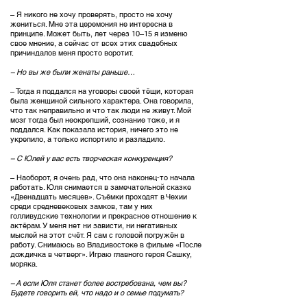
– Я никого не хочу проверять, просто не хочу
жениться. Мне эта церемония не интересна в
принципе. Может быть, лет через 10–15 я изменю
свое мнение, а сейчас от всех этих свадебных
причиндалов меня просто воротит.
– Но вы же были женаты раньше…
– Тогда я поддался на уговоры своей тёщи, которая
была женщиной сильного характера. Она говорила,
что так неправильно и что так люди не живут. Мой
мозг тогда был неокрепший, сознание тоже, и я
поддался. Как показала история, ничего это не
укрепило, а только испортило и разладило.
– С Юлей у вас есть творческая конкуренция?
– Наоборот, я очень рад, что она наконец-то начала
работать. Юля снимается в замечательной сказке
«Двенадцать месяцев». Съёмки проходят в Чехии
среди средневековых замков, там у них
голливудские технологии и прекрасное отношение к
актёрам. У меня нет ни зависти, ни негативных
мыслей на этот счёт. Я сам с головой погружён в
работу. Снимаюсь во Владивостоке в фильме «После
дождичка в четверг». Играю главного героя Сашку,
моряка.
– А если Юля станет более востребована, чем вы?
Будете говорить ей, что надо и о семье подумать?